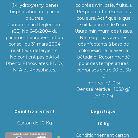
(1-Hydroxyethylidene)
colorées (vin, café, fruits…).
bisphosphonate, parmi
Respecte et préserve les
d’autres.
couleurs. Actif quelle que
Conforme au Règlement
soit la dureté de l’eau.
(CE) No 648/2004 du
Usure minimum des tissus.
parlement européen et du
Ne réagit pas avec les
conseil du 31 mars 2004
désinfectants à base de
relatif aux détergents.
chlorhexidine ni avec la
Ne contient pas d’Alkyl
bétadine. Recommandé
Phenol Ethoxylates, EDTA,
pour des températures
NTA et Phosphates.
comprises entre 30 et 60
ºC.
pH : 3,5 (+/- 0,5)
Densité relative : 1050 g/l
(+/- 0,05)
Conditionnement
Logistique
Carton de 10 Kg
10 Kg
Conditionnement carton :