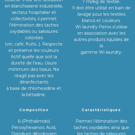
7 ml/kg de textile.
en blanchisserie industrielle,
Il doit être utilisé en bain de
secteur hospitalier et
lavage pour les textiles
collectivités, il permet
blancs et couleurs.
l’élimination des taches
Wi laundry Perox s’utilise
oxydables ou salissures
en association avec les
colorées
autres produits liquides de
(vin, café, fruits…). Respecte
la
et préserve les couleurs.
gamme Wi laundry.
Actif quelle que soit la
dureté de l’eau. Usure
minimum des tissus. Ne
réagit pas avec les
désinfectants
à base de chlorhexidine et
la bétadine.
Composition
Caractéristiques
6-(Phthalimido)
Permet l’élimination des
Peroxyhexanoic Acid,
taches oxydables ainsi que
Disodium dihydrogen
les taches de salissures