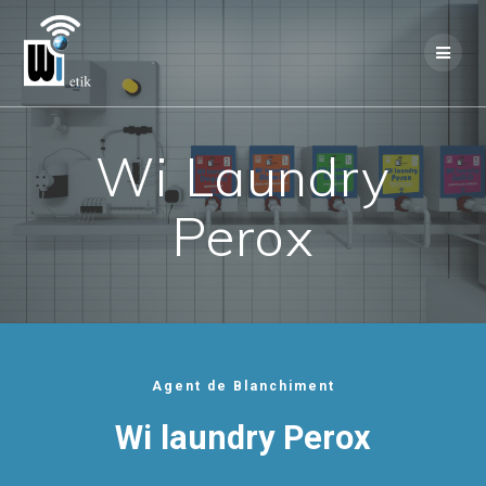
Skip
to
content
Wi Laundry
Perox
Agent de Blanchiment
Wi laundry Perox